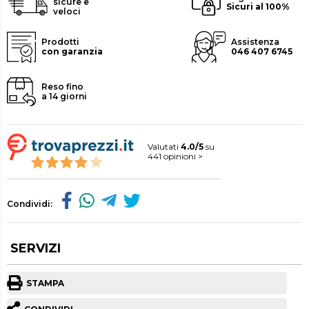
sicure e
Sicuri al 100%
veloci
Prodotti
Assistenza
con garanzia
046 407 6745
Reso fino
a 14 giorni
Valutati
4.0/5
su
441 opinioni >
Condividi:
SERVIZI
STAMPA