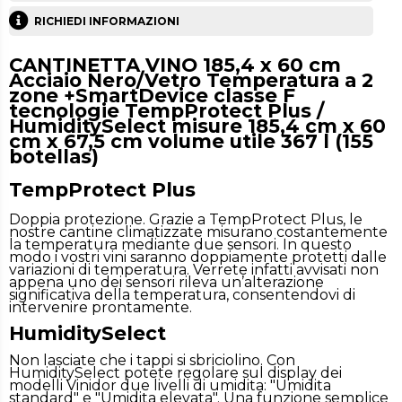
RICHIEDI INFORMAZIONI
CANTINETTA VINO 185,4 x 60 cm
Acciaio Nero/Vetro Temperatura a 2
zone +SmartDevice classe F
tecnologie TempProtect Plus /
HumiditySelect misure 185,4 cm x 60
cm x 67,5 cm volume utile 367 l (155
botellas)
TempProtect Plus
Doppia protezione. Grazie a TempProtect Plus, le
nostre cantine climatizzate misurano costantemente
la temperatura mediante due sensori. In questo
modo i vostri vini saranno doppiamente protetti dalle
variazioni di temperatura. Verrete infatti avvisati non
appena uno dei sensori rileva un’alterazione
significativa della temperatura, consentendovi di
intervenire prontamente.
HumiditySelect
Non lasciate che i tappi si sbriciolino. Con
HumiditySelect potete regolare sul display dei
modelli Vinidor due livelli di umidita: "Umidita
standard" e "Umidita elevata". Una funzione semplice