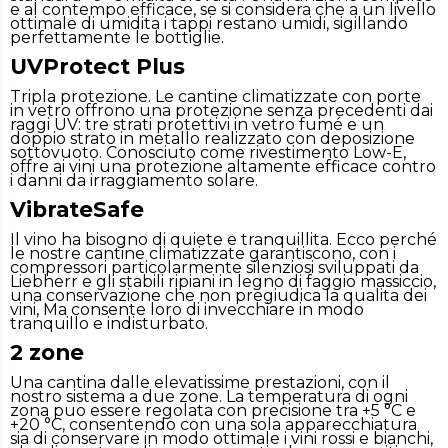
e al contempo efficace, se si considera che a un livello
ottimale di umidita i tappi restano umidi, sigillando
perfettamente le bottiglie.
UVProtect Plus
Tripla protezione. Le cantine climatizzate con porte
in vetro offrono una protezione senza precedenti dai
raggi UV: tre strati protettivi in vetro fumé e un
doppio strato in metallo realizzato con deposizione
sottovuoto. Conosciuto come rivestimento Low-E,
offre ai vini una protezione altamente efficace contro
i danni da irraggiamento solare.
VibrateSafe
Il vino ha bisogno di quiete e tranquillita. Ecco perché
le nostre cantine climatizzate garantiscono, con i
compressori particolarmente silenziosi sviluppati da
Liebherr e gli stabili ripiani in legno di faggio massiccio,
una conservazione che non pregiudica la qualita dei
vini, Ma consente loro di invecchiare in modo
tranquillo e indisturbato.
2 zone
Una cantina dalle elevatissime prestazioni, con il
nostro sistema a due zone. La temperatura di ogni
zona puo essere regolata con precisione tra +5 °C e
+20 °C, consentendo con una sola apparecchiatura
sia di conservare in modo ottimale i vini rossi e bianchi,