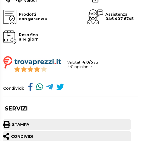
veloci
Prodotti
Assistenza
con garanzia
046 407 6745
Reso fino
a 14 giorni
Valutati
4.0/5
su
441 opinioni >
Condividi:
SERVIZI
STAMPA
CONDIVIDI