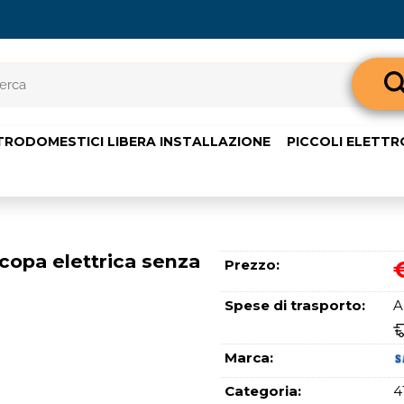
Sono già 
TRODOMESTICI LIBERA INSTALLAZIONE
PICCOLI ELETT
Per completare l'o
nome utente e l
clicca sul pul
E-m
opa elettrica senza
Prezzo:
Pass
Spese di trasporto:
A
Marca:
Categoria:
4