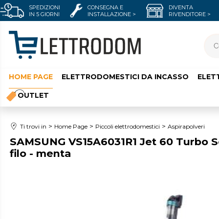
SPEDIZIONI
CONSEGNA E
DIVENTA
IN 5 GIORNI
INSTALLAZIONE >
RIVENDITORE >
HOME PAGE
ELETTRODOMESTICI DA INCASSO
ELET
OUTLET
Ti trovi in
Home Page
Piccoli elettrodomestici
Aspirapolveri
SAMSUNG VS15A6031R1 Jet 60 Turbo Sc
filo - menta