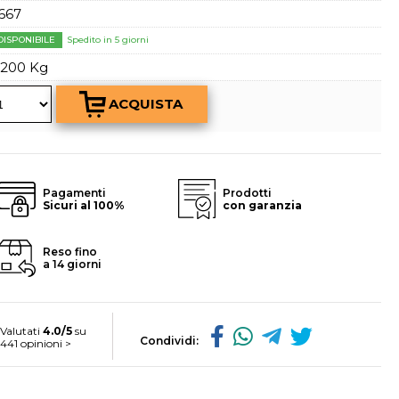
a password?
667
DISPONIBILE
Spedito in 5 giorni
,200 Kg
Pagamenti
Prodotti
Sicuri al 100%
con garanzia
Reso fino
a 14 giorni
Valutati
4.0/5
su
Condividi:
441 opinioni >