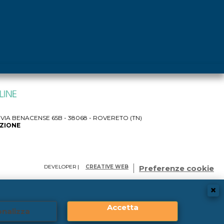
IA BENACENSE 65B - 38068 - ROVERETO (TN)
AZIONE
DEVELOPER |
CREATIVE WEB
Preferenze cookie
Accetta
nalizza