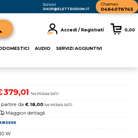
Chiamaci
Scrivici
0464076745
SHOP@ELETTRODOM.IT
Accedi / Registrati
0,00
registrato
Sono un nuovo cliente
RODOMESTICI
AUDIO
SERVIZI AGGIUNTIVI
rdine inserisci il
Se non sei ancora registrato sul
a password e poi
nostro sito clicca sul pulsante
sante "Accedi"
"Registrati"
ail:
€
379,01
Iva inclusa (22%)
word:
 partire da
€ 18,00
Iva inclusa (22%)
Maggiori dettagli
10 W