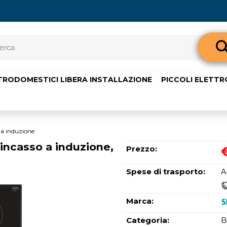
Sono già 
TRODOMESTICI LIBERA INSTALLAZIONE
PICCOLI ELETT
Per completare l'o
nome utente e l
clicca sul pul
E-m
 a induzione
incasso a induzione,
Prezzo:
Pass
Spese di trasporto:
A
Marca:
Categoria:
B