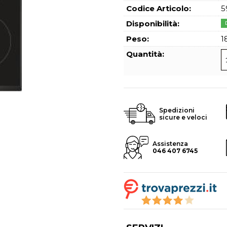
Hai perso l
Codice Articolo:
5
Disponibilità:
Peso:
1
Quantità:
Spedizioni
sicure e veloci
Assistenza
046 407 6745