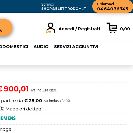
Chiamaci
Scrivici
0464076745
SHOP@ELETTRODOM.IT
Accedi / Registrati
0,00
registrato
Sono un nuovo cliente
RODOMESTICI
AUDIO
SERVIZI AGGIUNTIVI
rdine inserisci il
Se non sei ancora registrato sul
a password e poi
nostro sito clicca sul pulsante
sante "Accedi"
"Registrati"
ail:
€
900,01
Iva inclusa (22%)
word:
 partire da
€ 25,00
Iva inclusa (22%)
Maggiori dettagli
ridge