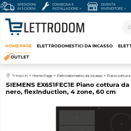
SPEDIZIONI
CONSEGNA E
DIVENTA
IN 5 GIORNI
INSTALLAZIONE >
RIVENDITORE >
HOME PAGE
ELETTRODOMESTICI DA INCASSO
ELET
OUTLET
Ti trovi in
Home Page
Elettrodomestici da incasso
Piano cottura
SIEMENS EX651FEC1E Piano cottura da 
nero, flexInduction, 4 zone, 60 cm