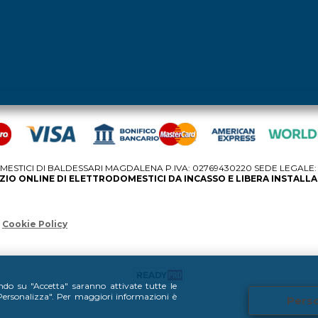
STICI DI BALDESSARI MAGDALENA P.IVA: 02769430220 SEDE LEGALE: V
IO ONLINE DI ELETTRODOMESTICI DA INCASSO E LIBERA INSTALL
Cookie Policy
ando su "Accetta" saranno attivate tutte le
 "Personalizza". Per maggiori informazioni è
Perso