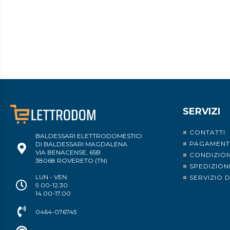
SERVIZI
CONTATTI
BALDESSARI ELETTRODOMESTICI
PAGAMENT
DI BALDESSARI MAGDALENA
VIA BENACENSE, 65B
CONDIZION
38068 ROVERETO (TN)
SPEDIZION
LUN - VEN:
SERVIZIO 
9.00-12.30
14.00-17.00
0464-076745