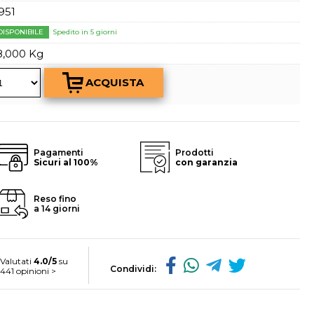
a password?
951
DISPONIBILE
Spedito in 5 giorni
8,000 Kg
Pagamenti
Prodotti
Sicuri al 100%
con garanzia
Reso fino
a 14 giorni
Valutati
4.0/5
su
Condividi:
441 opinioni >