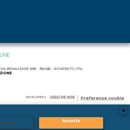
IA BENACENSE 65B - 38068 - ROVERETO (TN)
AZIONE
DEVELOPER |
CREATIVE WEB
Preferenze cookie
Accetta
nalizza