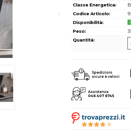
Hai perso l
Classe Energetica:
B
Codice Articolo:
9
Disponibilità:
Peso:
3
Quantità:
Spedizioni
sicure e veloci
Assistenza
046 407 6745