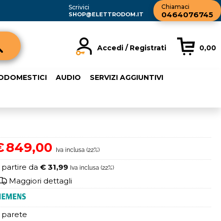
Chiamaci
Scrivici
0464076745
SHOP@ELETTRODOM.IT
Accedi / Registrati
0,00
registrato
Sono un nuovo cliente
RODOMESTICI
AUDIO
SERVIZI AGGIUNTIVI
rdine inserisci il
Se non sei ancora registrato sul
a password e poi
nostro sito clicca sul pulsante
sante "Accedi"
"Registrati"
ail:
€
849,00
Iva inclusa (22%)
word:
 partire da
€ 31,99
Iva inclusa (22%)
Maggiori dettagli
 parete