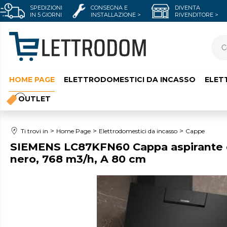
SPEDIZIONI
CONSEGNA E
DIVENTA
IN 5 GIORNI
INSTALLAZIONE >
RIVENDITORE >
HOME PAGE
ELETTRODOMESTICI DA INCASSO
ELET
OUTLET
Ti trovi in
Home Page
Elettrodomestici da incasso
Cappe
SIEMENS LC87KFN60 Cappa aspirante d
nero, 768 m3/h, A 80 cm