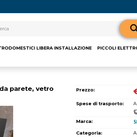
Sono già 
TRODOMESTICI LIBERA INSTALLAZIONE
PICCOLI ELETT
Per completare l'o
nome utente e l
clicca sul pul
E-m
a parete, vetro
Prezzo:
Pass
Spese di trasporto:
A
Marca:
Categoria:
A