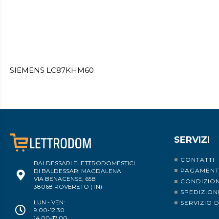
SIEMENS LC87KHM60
SERVIZI
CONTATTI
BALDESSARI ELETTRODOMESTICI
PAGAMENT
DI BALDESSARI MAGDALENA
VIA BENACENSE, 65B
CONDIZION
38068 ROVERETO (TN)
SPEDIZION
LUN - VEN:
SERVIZIO 
9.00-12.30
14.00-17.00