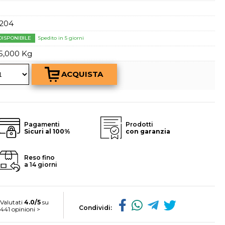
a password?
204
DISPONIBILE
Spedito in 5 giorni
5,000 Kg
Pagamenti
Prodotti
Sicuri al 100%
con garanzia
Reso fino
a 14 giorni
Valutati
4.0/5
su
Condividi:
441 opinioni >