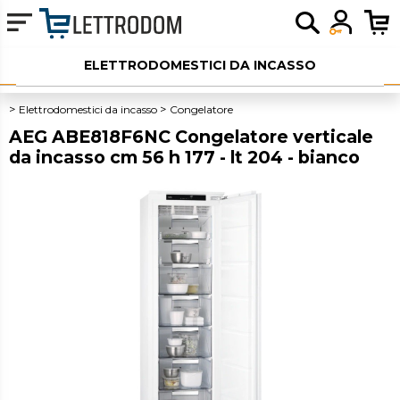
ELETTRODOMESTICI DA INCASSO
ELETTRODOMESTICI LIBERA INSTALLAZIONE
Elettrodomestici da incasso
Congelatore
AEG ABE818F6NC Congelatore verticale
PICCOLI ELETTRODOMESTICI
da incasso cm 56 h 177 - lt 204 - bianco
AUDIO
SERVIZI AGGIUNTIVI
OUTLET