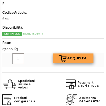
F
Codice Articolo:
6710
Disponibilità:
DISPONIBILE
Spedito in 5 giorni
Peso:
67,000 Kg
Spedizioni
Pagamenti
sicure e
Sicuri al 100%
veloci
Prodotti
Assistenza
con garanzia
046 407 6745