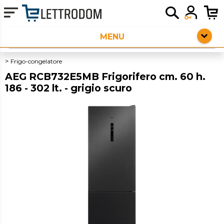
HOME PAGE
ELETTRODOMESTICI DA INCASSO
Frigo-congelatore
AEG RCB732E5MB Frigorifero cm. 60 h.
PICCOLI ELETTRODOMESTICI
186 - 302 lt. - grigio scuro
AUDIO
SERVIZI AGGIUNTIVI
OUTLET