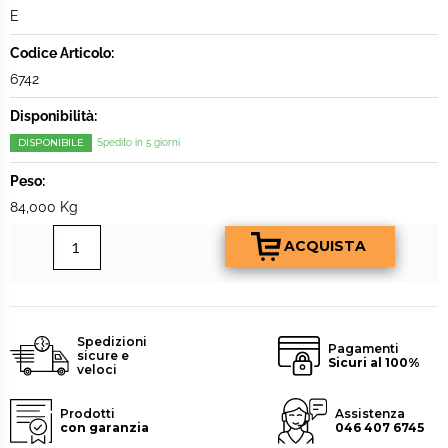
E
Codice Articolo:
6742
Disponibilità:
DISPONIBILE
Spedito in 5 giorni
Peso:
84,000 Kg
Spedizioni
Pagamenti
sicure e
Sicuri al 100%
veloci
Prodotti
Assistenza
con garanzia
046 407 6745