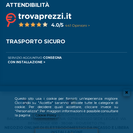
ATTENDIBILITÀ
4.0/5
441 Opinioni >
TRASPORTO SICURO
SERVIZIO AGGIUNTIVO
CONSEGNA
CON INSTALLAZIONE >
Questo sito usa i cookie per fornirti un'esperienza migliore.
Cliccando su "Accetta" saranno attivate tutte le categorie di
cookie. Per decidere quali accettare, cliccare invece su
"Personalizza". Per maggiori informazioni è possibile consultare
COPYRIGHT © 2024 BALDESSARI ELETTRODOMESTICI DI
la pagina
Cookie Policy
.
BALDESSARI MAGDALENA P.IVA: 02769430220 SEDE LEGALE: VIA
BENACENSE 65B - 38068 - ROVERETO (TN)
NEGOZIO ONLINE DI ELETTRODOMESTICI DA INCASSO E LIBERA
INSTALLAZIONE