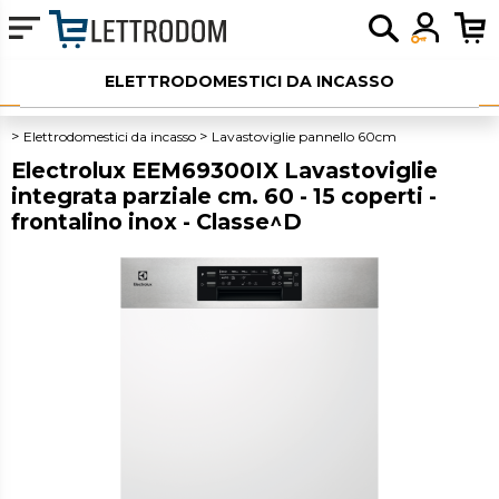
ELETTRODOMESTICI DA INCASSO
ELETTRODOMESTICI LIBERA INSTALLAZIONE
Elettrodomestici da incasso
Lavastoviglie pannello 60cm
Electrolux EEM69300IX Lavastoviglie
PICCOLI ELETTRODOMESTICI
integrata parziale cm. 60 - 15 coperti -
frontalino inox - Classe^D
AUDIO
SERVIZI AGGIUNTIVI
OUTLET