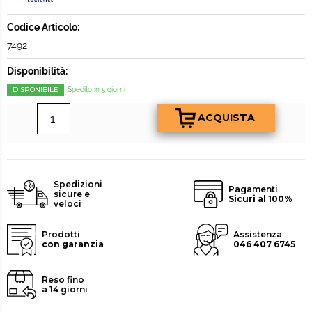
Codice Articolo:
7492
Disponibilità:
DISPONIBILE
Spedito in 5 giorni
Spedizioni
Pagamenti
sicure e
Sicuri al 100%
veloci
Prodotti
Assistenza
con garanzia
046 407 6745
Reso fino
a 14 giorni