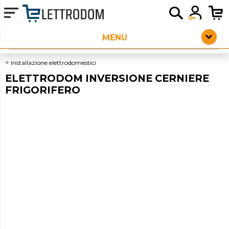
HOME PAGE
ELETTRODOMESTICI DA INCASSO
Installazione elettrodomestici
ELETTRODOM INVERSIONE CERNIERE
ELETTRODOMESTICI LIBERA INSTALLAZIONE
FRIGORIFERO
PICCOLI ELETTRODOMESTICI
AUDIO
OUTLET