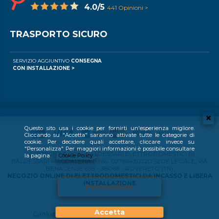
4.0/5
441 Opinioni >
TRASPORTO SICURO
SERVIZIO AGGIUNTIVO
CONSEGNA
CON INSTALLAZIONE >
Questo sito usa i cookie per fornirti un'esperienza migliore.
Cliccando su "Accetta" saranno attivate tutte le categorie di
cookie. Per decidere quali accettare, cliccare invece su
"Personalizza". Per maggiori informazioni è possibile consultare
COPYRIGHT © 2024 BALDESSARI ELETTRODOMESTICI DI
la pagina
Cookie Policy
.
BALDESSARI MAGDALENA P.IVA: 02769430220 SEDE LEGALE: VIA
BENACENSE 65B - 38068 - ROVERETO (TN)
NEGOZIO ONLINE DI ELETTRODOMESTICI DA INCASSO E LIBERA
INSTALLAZIONE
Personalizza
Accetta
Cookie Policy