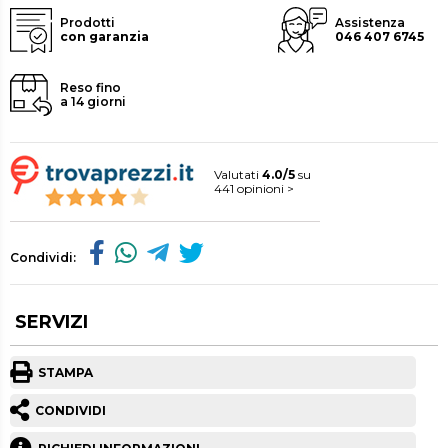
Prodotti
Assistenza
con garanzia
046 407 6745
Reso fino
a 14 giorni
Valutati
4.0/5
su
441 opinioni >
Condividi:
SERVIZI
STAMPA
CONDIVIDI