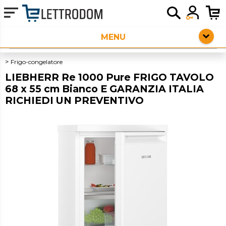
HOME PAGE
ELETTRODOMESTICI DA INCASSO
Frigo-congelatore
LIEBHERR Re 1000 Pure FRIGO TAVOLO
PICCOLI ELETTRODOMESTICI
68 x 55 cm Bianco E GARANZIA ITALIA
RICHIEDI UN PREVENTIVO
AUDIO
SERVIZI AGGIUNTIVI
OUTLET