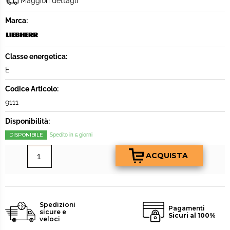
Maggiori dettagli
Marca:
Classe energetica:
E
Codice Articolo:
9111
Disponibilità:
DISPONIBILE
Spedito in 5 giorni
Spedizioni
Pagamenti
sicure e
Sicuri al 100%
veloci