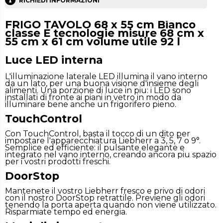
RICHIEDI INFORMAZIONI
FRIGO TAVOLO 68 x 55 cm Bianco
classe E tecnologie misure 68 cm x
55 cm x 61 cm volume utile 92 l
Luce LED interna
L'illuminazione laterale LED illumina il vano interno
da un lato, per una buona visione d'insieme degli
alimenti. Una porzione di luce in piu: i LED sono
installati di fronte ai piani in vetro in modo da
illuminare bene anche un frigorifero pieno.
TouchControl
Con TouchControl, basta il tocco di un dito per
impostare l'apparecchiatura Liebherr a 3, 5, 7 o 9°.
Semplice ed efficiente: il pulsante elegante e
integrato nel vano interno, creando ancora piu spazio
per i vostri prodotti freschi.
DoorStop
Mantenete il vostro Liebherr fresco e privo di odori
con il nostro DoorStop retrattile. Previene gli odori
tenendo la porta aperta quando non viene utilizzato.
Risparmiate tempo ed energia.