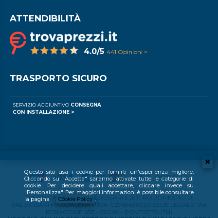
ATTENDIBILITÀ
4.0/5
441 Opinioni >
TRASPORTO SICURO
SERVIZIO AGGIUNTIVO
CONSEGNA
CON INSTALLAZIONE >
Questo sito usa i cookie per fornirti un'esperienza migliore.
Cliccando su "Accetta" saranno attivate tutte le categorie di
cookie. Per decidere quali accettare, cliccare invece su
"Personalizza". Per maggiori informazioni è possibile consultare
COPYRIGHT © 2024 BALDESSARI ELETTRODOMESTICI DI
la pagina
Cookie Policy
.
BALDESSARI MAGDALENA P.IVA: 02769430220 SEDE LEGALE: VIA
BENACENSE 65B - 38068 - ROVERETO (TN)