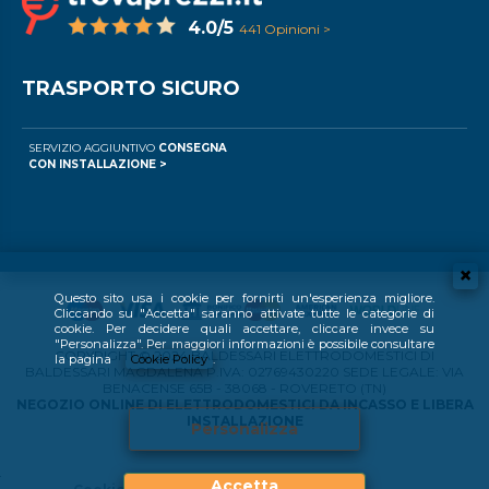
4.0/5
441 Opinioni >
TRASPORTO SICURO
SERVIZIO AGGIUNTIVO
CONSEGNA
CON INSTALLAZIONE >
Questo sito usa i cookie per fornirti un'esperienza migliore.
Cliccando su "Accetta" saranno attivate tutte le categorie di
cookie. Per decidere quali accettare, cliccare invece su
"Personalizza". Per maggiori informazioni è possibile consultare
COPYRIGHT © 2024 BALDESSARI ELETTRODOMESTICI DI
la pagina
Cookie Policy
.
BALDESSARI MAGDALENA P.IVA: 02769430220 SEDE LEGALE: VIA
BENACENSE 65B - 38068 - ROVERETO (TN)
NEGOZIO ONLINE DI ELETTRODOMESTICI DA INCASSO E LIBERA
INSTALLAZIONE
Personalizza
Accetta