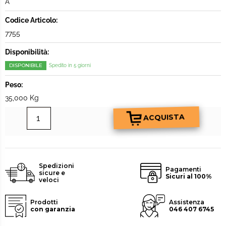
A
Codice Articolo:
7755
Disponibilità:
DISPONIBILE
Spedito in 5 giorni
Peso:
35,000 Kg
Spedizioni
Pagamenti
sicure e
Sicuri al 100%
veloci
Prodotti
Assistenza
con garanzia
046 407 6745