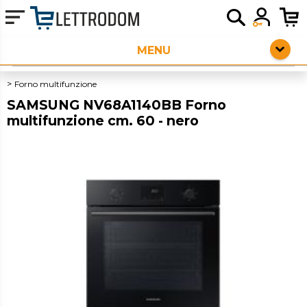
HOME PAGE
ELETTRODOMESTICI LIBERA INSTALLAZIONE
Forno multifunzione
SAMSUNG NV68A1140BB Forno
PICCOLI ELETTRODOMESTICI
multifunzione cm. 60 - nero
AUDIO
SERVIZI AGGIUNTIVI
OUTLET