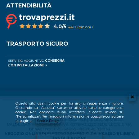
ATTENDIBILITÀ
4.0/5
441 Opinioni >
TRASPORTO SICURO
SERVIZIO AGGIUNTIVO
CONSEGNA
CON INSTALLAZIONE >
Questo sito usa i cookie per fornirti un'esperienza migliore.
Cliccando su "Accetta" saranno attivate tutte le categorie di
cookie. Per decidere quali accettare, cliccare invece su
"Personalizza". Per maggiori informazioni è possibile consultare
COPYRIGHT © 2024 BALDESSARI ELETTRODOMESTICI DI
la pagina
Cookie Policy
.
BALDESSARI MAGDALENA P.IVA: 02769430220 SEDE LEGALE: VIA
BENACENSE 65B - 38068 - ROVERETO (TN)
NEGOZIO ONLINE DI ELETTRODOMESTICI DA INCASSO E LIBERA
INSTALLAZIONE