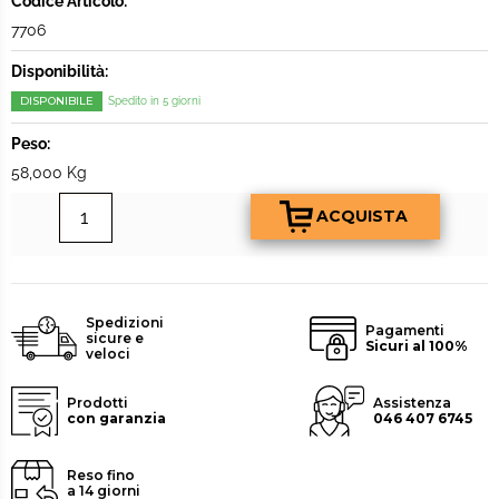
Codice Articolo:
7706
Disponibilità:
DISPONIBILE
Spedito in 5 giorni
Peso:
58,000 Kg
Spedizioni
Pagamenti
sicure e
Sicuri al 100%
veloci
Prodotti
Assistenza
con garanzia
046 407 6745
Reso fino
a 14 giorni