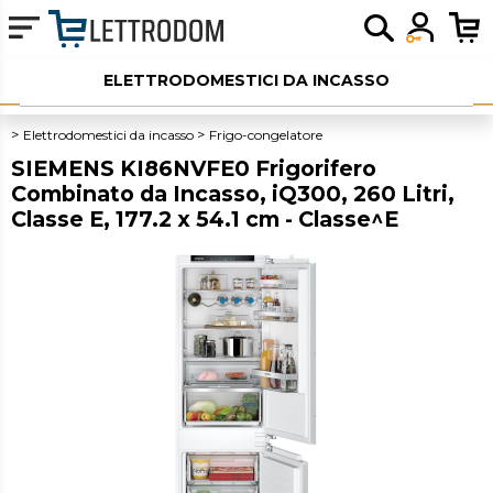
ELETTRODOMESTICI DA INCASSO
ELETTRODOMESTICI LIBERA INSTALLAZIONE
Elettrodomestici da incasso
Frigo-congelatore
SIEMENS KI86NVFE0 Frigorifero
PICCOLI ELETTRODOMESTICI
Combinato da Incasso, iQ300, 260 Litri,
Classe E, 177.2 x 54.1 cm - Classe^E
AUDIO
SERVIZI AGGIUNTIVI
OUTLET