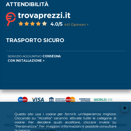
ATTENDIBILITÀ
4.0/5
441 Opinioni >
TRASPORTO SICURO
SERVIZIO AGGIUNTIVO
CONSEGNA
CON INSTALLAZIONE >
COPYRIGHT © 2024 BALDESSARI ELETTRODOMESTICI DI
Questo sito usa i cookie per fornirti un'esperienza migliore.
BALDESSARI MAGDALENA P.IVA: 02769430220 SEDE LEGALE: VIA
Cliccando su "Accetta" saranno attivate tutte le categorie di
BENACENSE 65B - 38068 - ROVERETO (TN)
cookie. Per decidere quali accettare, cliccare invece su
NEGOZIO ONLINE DI ELETTRODOMESTICI DA INCASSO E LIBERA
"Personalizza". Per maggiori informazioni è possibile consultare
INSTALLAZIONE
la pagina
Cookie Policy
.