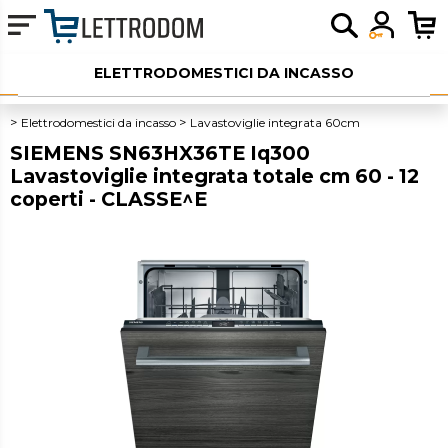
ELETTRODOMESTICI DA INCASSO
ELETTRODOMESTICI LIBERA INSTALLAZIONE
Elettrodomestici da incasso
Lavastoviglie integrata 60cm
SIEMENS SN63HX36TE Iq300
PICCOLI ELETTRODOMESTICI
Lavastoviglie integrata totale cm 60 - 12
coperti - CLASSE^E
AUDIO
SERVIZI AGGIUNTIVI
OUTLET