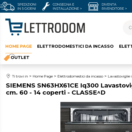
SPEDIZIONI
CONSEGNA E
DIVENTA
IN 5 GIORNI
INSTALLAZIONE >
RIVENDITORE >
HOME PAGE
ELETTRODOMESTICI DA INCASSO
ELET
OUTLET
Ti trovi in
Home Page
Elettrodomestici da incasso
Lavastoviglie
SIEMENS SN63HX61CE Iq300 Lavastovigl
cm. 60 - 14 coperti - CLASSE^D