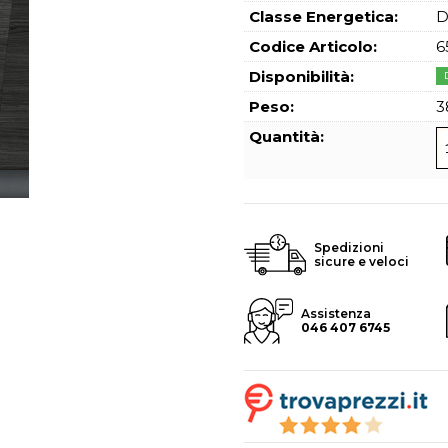
Hai perso l
Classe Energetica:
Codice Articolo:
6
Disponibilità:
Peso:
3
Quantità:
Spedizioni
sicure e veloci
Assistenza
046 407 6745