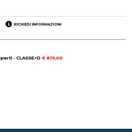
RICHIEDI INFORMAZIONI
operti - CLASSE^D
€ 819,00