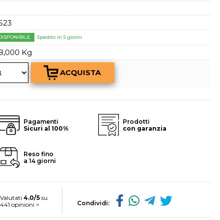
a password?
D
523
DISPONIBILE
Spedito in 5 giorni
8,000 Kg
Pagamenti
Prodotti
Sicuri al 100%
con garanzia
Reso fino
a 14 giorni
Valutati
4.0/5
su
Condividi:
441 opinioni >