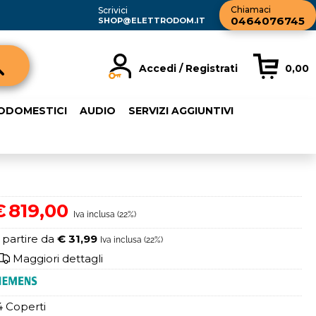
Chiamaci
Scrivici
0464076745
SHOP@ELETTRODOM.IT
Accedi / Registrati
0,00
registrato
Sono un nuovo cliente
RODOMESTICI
AUDIO
SERVIZI AGGIUNTIVI
rdine inserisci il
Se non sei ancora registrato sul
a password e poi
nostro sito clicca sul pulsante
sante "Accedi"
"Registrati"
ail:
€
819,00
Iva inclusa (22%)
word:
 partire da
€ 31,99
Iva inclusa (22%)
Maggiori dettagli
4 Coperti