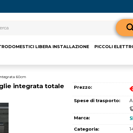
Sono già 
TRODOMESTICI LIBERA INSTALLAZIONE
PICCOLI ELETT
Per completare l'o
nome utente e l
clicca sul pul
E-m
 integrata 60cm
ie integrata totale
Prezzo:
Pass
Spese di trasporto:
A
Marca:
Categoria:
1