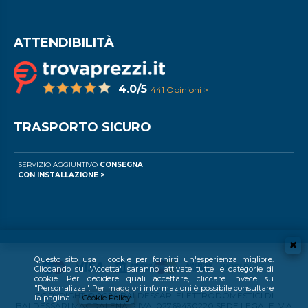
ATTENDIBILITÀ
4.0/5
441 Opinioni >
TRASPORTO SICURO
SERVIZIO AGGIUNTIVO
CONSEGNA
CON INSTALLAZIONE >
Questo sito usa i cookie per fornirti un'esperienza migliore.
Cliccando su "Accetta" saranno attivate tutte le categorie di
cookie. Per decidere quali accettare, cliccare invece su
"Personalizza". Per maggiori informazioni è possibile consultare
COPYRIGHT © 2024 BALDESSARI ELETTRODOMESTICI DI
la pagina
Cookie Policy
.
BALDESSARI MAGDALENA P.IVA: 02769430220 SEDE LEGALE: VIA