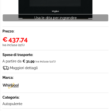
Usa le dita per ingrandire
Prezzo:
€
437,74
Iva inclusa (22%)
Spese di trasporto:
A partire da
€ 31,99
Iva inclusa (22%)
Maggiori dettagli
Marca:
Categoria:
Autopulente