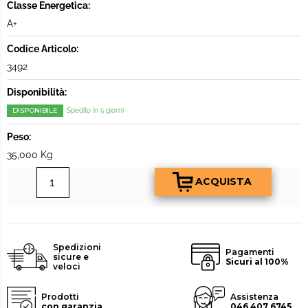
Classe Energetica:
A+
Codice Articolo:
3492
Disponibilità:
DISPONIBILE
Spedito in 5 giorni
Peso:
35,000 Kg
Spedizioni
Pagamenti
sicure e
Sicuri al 100%
veloci
Prodotti
Assistenza
con garanzia
046 407 6745