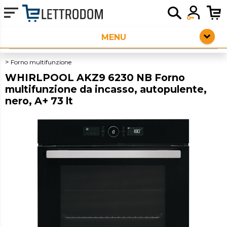
HOME PAGE
ELETTRODOMESTICI LIBERA INSTALLAZIONE
Forno multifunzione
WHIRLPOOL AKZ9 6230 NB Forno
PICCOLI ELETTRODOMESTICI
multifunzione da incasso, autopulente,
nero, A+ 73 lt
AUDIO
SERVIZI AGGIUNTIVI
OUTLET