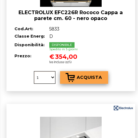
ELECTROLUX EFC226R Rococo Cappa a
parete cm. 60 - nero opaco
Cod.Art:
5833
Classe Energ:
D
Disponibilità:
DISPONIBILE
Spedito in 5 giorni
€
354,00
Prezzo:
Iva inclusa (22%)