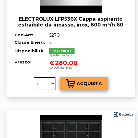
ELECTROLUX LFP536X Cappa aspirante
estraibile da incasso, inox, 600 m³/h 60
cm
Cod.Art:
5270
Classe Energ:
C
Disponibilità:
DISPONIBILE
Spedito in 5 giorni
€
280,00
Prezzo:
Iva inclusa (22%)