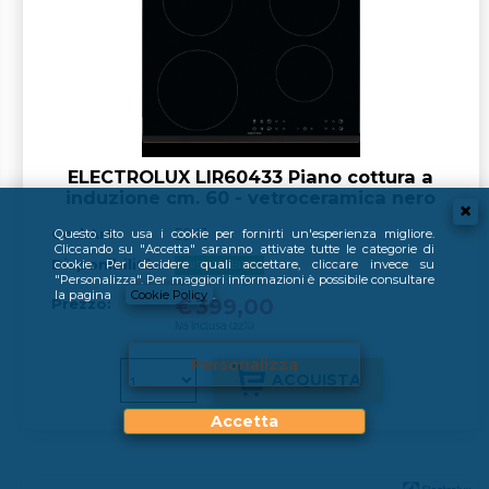
ELECTROLUX LIR60433 Piano cottura a
induzione cm. 60 - vetroceramica nero
Cod.Art:
5941
Questo sito usa i cookie per fornirti un'esperienza migliore.
Cliccando su "Accetta" saranno attivate tutte le categorie di
Disponibilità:
cookie. Per decidere quali accettare, cliccare invece su
DISPONIBILE
"Personalizza". Per maggiori informazioni è possibile consultare
Spedito in 5 giorni
la pagina
Cookie Policy
.
€
399,00
Prezzo:
Iva inclusa (22%)
Personalizza
Accetta