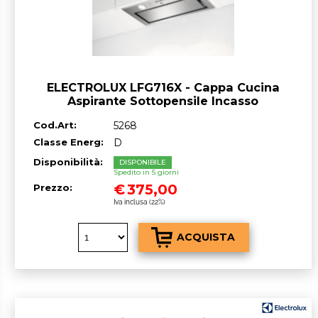
ELECTROLUX LFG716X - Cappa Cucina
Aspirante Sottopensile Incasso
Larghezza 54 cm colore Inox
Cod.Art:
5268
Classe Energ:
D
Disponibilità:
DISPONIBILE
Spedito in 5 giorni
€
375,00
Prezzo:
Iva inclusa (22%)