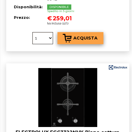
Disponibilità:
DISPONIBILE
Spedito in 5 giorni
€
259,01
Prezzo:
Iva inclusa (22%)