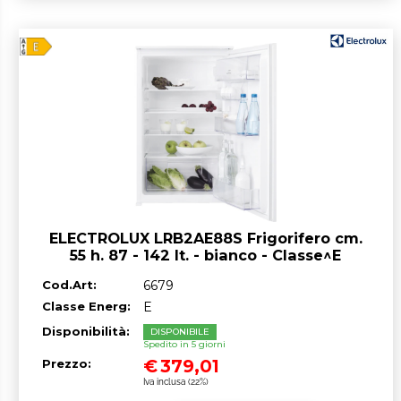
ELECTROLUX LRB2AE88S Frigorifero cm.
55 h. 87 - 142 lt. - bianco - Classe^E
Cod.Art:
6679
Classe Energ:
E
Disponibilità:
DISPONIBILE
Spedito in 5 giorni
€
379,01
Prezzo:
Iva inclusa (22%)