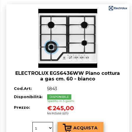
ELECTROLUX EGS6436WW Piano cottura
a gas cm. 60 - bianco
Cod.Art:
5843
Disponibilità:
DISPONIBILE
Spedito in 5 giorni
€
245,00
Prezzo:
Iva inclusa (22%)