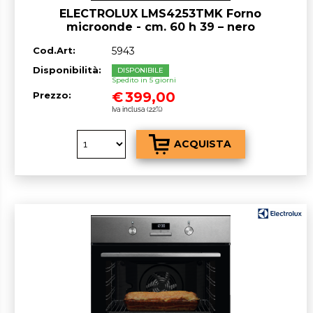
ELECTROLUX LMS4253TMK Forno
microonde - cm. 60 h 39 – nero
Cod.Art:
5943
Disponibilità:
DISPONIBILE
Spedito in 5 giorni
€
399,00
Prezzo:
Iva inclusa (22%)