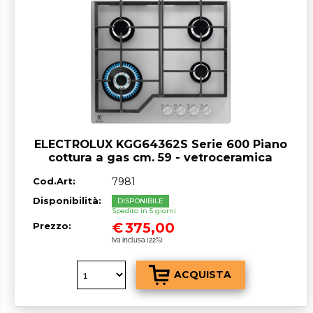
ELECTROLUX KGG64362S Serie 600 Piano
cottura a gas cm. 59 - vetroceramica
argento
Cod.Art:
7981
Disponibilità:
DISPONIBILE
Spedito in 5 giorni
€
375,00
Prezzo:
Iva inclusa (22%)