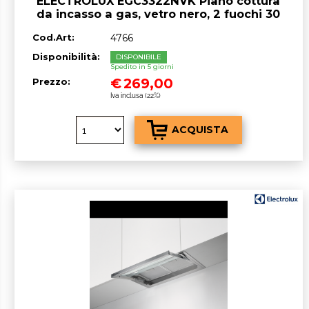
ELECTROLUX EGC3322NVK Piano cottura
da incasso a gas, vetro nero, 2 fuochi 30
cm
Cod.Art:
4766
Disponibilità:
DISPONIBILE
Spedito in 5 giorni
€
269,00
Prezzo:
Iva inclusa (22%)