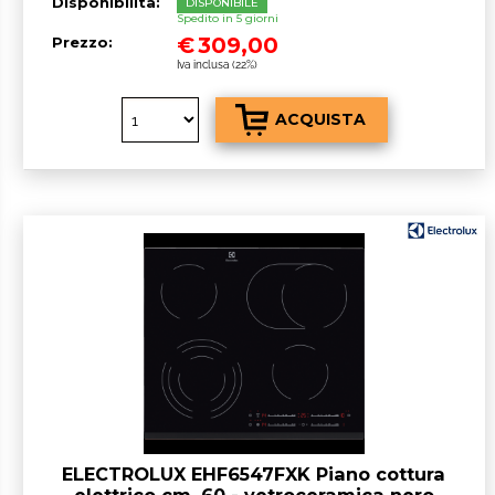
Disponibilità:
DISPONIBILE
Spedito in 5 giorni
€
309,00
Prezzo:
Iva inclusa (22%)
ELECTROLUX EHF6547FXK Piano cottura
elettrico cm. 60 - vetroceramica nero