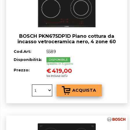
BOSCH PKN675DP1D Piano cottura da
incasso vetroceramica nero, 4 zone 60
cm
Cod.Art:
5589
Disponibilità:
DISPONIBILE
Spedito in 5 giorni
€
419,00
Prezzo:
Iva inclusa (22%)