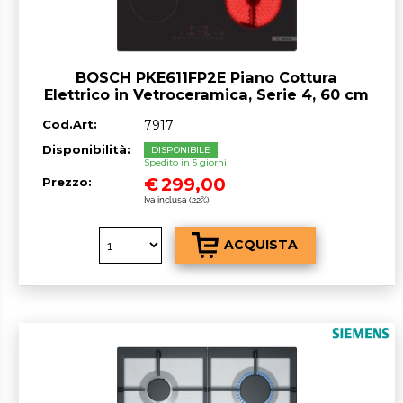
BOSCH PKE611FP2E Piano Cottura
Elettrico in Vetroceramica, Serie 4, 60 cm
Cod.Art:
7917
Disponibilità:
DISPONIBILE
Spedito in 5 giorni
€
299,00
Prezzo:
Iva inclusa (22%)