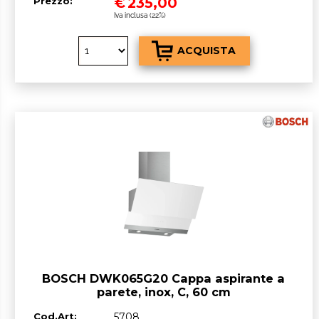
€
235,00
Prezzo:
Iva inclusa (22%)
BOSCH DWK065G20 Cappa aspirante a
parete, inox, C, 60 cm
Cod.Art:
5708