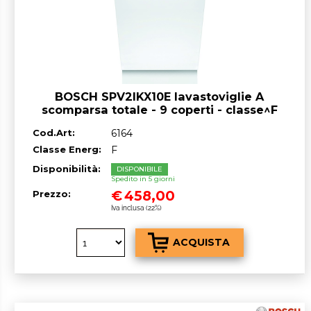
BOSCH SPV2IKX10E lavastoviglie A
scomparsa totale - 9 coperti - classe^F
Cod.Art:
6164
Classe Energ:
F
Disponibilità:
DISPONIBILE
Spedito in 5 giorni
€
458,00
Prezzo:
Iva inclusa (22%)