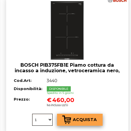
BOSCH PIB375FB1E Piamo cottura da
incasso a induzione, vetroceramica nero,
2 zone 30 cm
Cod.Art:
3440
Disponibilità:
DISPONIBILE
Spedito in 5 giorni
€
460,00
Prezzo:
Iva inclusa (22%)