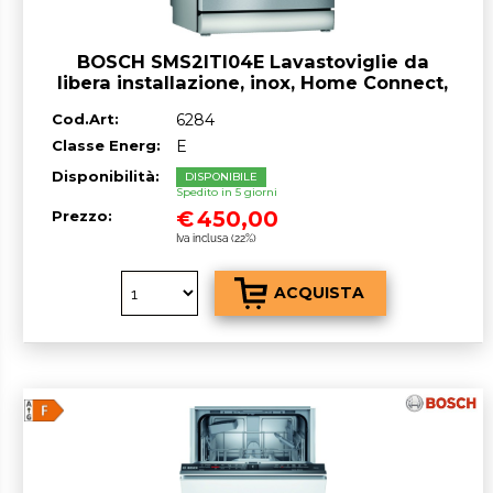
BOSCH SMS2ITI04E Lavastoviglie da
libera installazione, inox, Home Connect,
classe^E, 12 coperti, 60 cm
Cod.Art:
6284
Classe Energ:
E
Disponibilità:
DISPONIBILE
Spedito in 5 giorni
€
450,00
Prezzo:
Iva inclusa (22%)