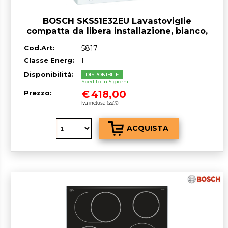
BOSCH SKS51E32EU Lavastoviglie
compatta da libera installazione, bianco,
classe^F, 6 coperti, 55 cm
Cod.Art:
5817
Classe Energ:
F
Disponibilità:
DISPONIBILE
Spedito in 5 giorni
€
418,00
Prezzo:
Iva inclusa (22%)