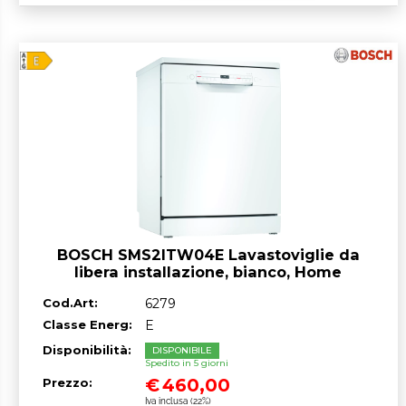
BOSCH SMS2ITW04E Lavastoviglie da
libera installazione, bianco, Home
Connect, classe^E, 12 coperti, 60 cm
Cod.Art:
6279
Classe Energ:
E
Disponibilità:
DISPONIBILE
Spedito in 5 giorni
€
460,00
Prezzo:
Iva inclusa (22%)