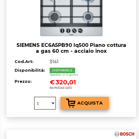
SIEMENS EC6A5PB90 Iq500 Piano cottura
a gas 60 cm - acciaio inox
Cod.Art:
3141
Disponibilità:
DISPONIBILE
Spedito in 5 giorni
€
320,01
Prezzo:
Iva inclusa (22%)