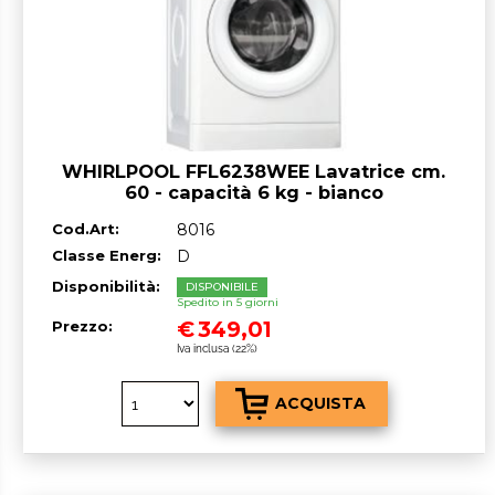
WHIRLPOOL FFL6238WEE Lavatrice cm.
60 - capacità 6 kg - bianco
Cod.Art:
8016
Classe Energ:
D
Disponibilità:
DISPONIBILE
Spedito in 5 giorni
€
349,01
Prezzo:
Iva inclusa (22%)