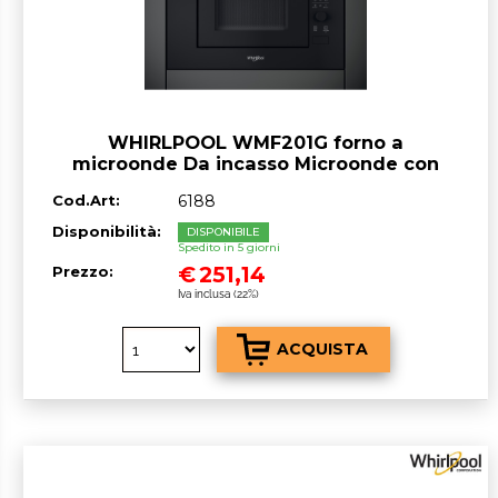
WHIRLPOOL WMF201G forno a
microonde Da incasso Microonde con
grill 20 L 800 W Nero, Acciaio
Cod.Art:
6188
inossidabile
Disponibilità:
DISPONIBILE
Spedito in 5 giorni
€
251,14
Prezzo:
Iva inclusa (22%)