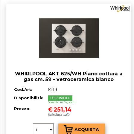
WHIRLPOOL AKT 625/WH Piano cottura a
gas cm. 59 - vetroceramica bianco
Cod.Art:
6219
Disponibilità:
DISPONIBILE
Spedito in 5 giorni
€
251,14
Prezzo:
Iva inclusa (22%)