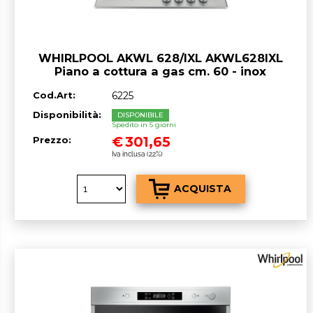
WHIRLPOOL AKWL 628/IXL AKWL628IXL
Piano a cottura a gas cm. 60 - inox
Cod.Art:
6225
Disponibilità:
DISPONIBILE
Spedito in 5 giorni
€
301,65
Prezzo:
Iva inclusa (22%)