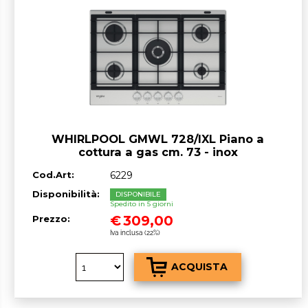
WHIRLPOOL GMWL 728/IXL Piano a
cottura a gas cm. 73 - inox
Cod.Art:
6229
Disponibilità:
DISPONIBILE
Spedito in 5 giorni
€
309,00
Prezzo:
Iva inclusa (22%)