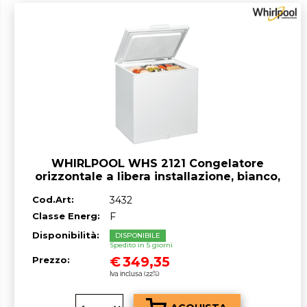
WHIRLPOOL WHS 2121 Congelatore
orizzontale a libera installazione, bianco,
A+ 204 lt
Cod.Art:
3432
Classe Energ:
F
Disponibilità:
DISPONIBILE
Spedito in 5 giorni
€
349,35
Prezzo:
Iva inclusa (22%)