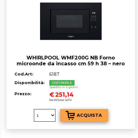
WHIRLPOOL WMF200G NB Forno
microonde da incasso cm 59 h 38 – nero
Cod.Art:
6187
Disponibilità:
DISPONIBILE
Spedito in 5 giorni
€
251,14
Prezzo:
Iva inclusa (22%)