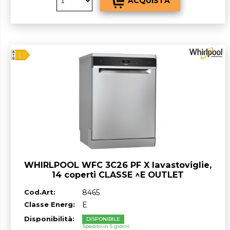
WHIRLPOOL WFC 3C26 PF X lavastoviglie,
14 coperti CLASSE ^E OUTLET
Cod.Art:
8465
Classe Energ:
E
Disponibilità:
DISPONIBILE
Spedito in 5 giorni