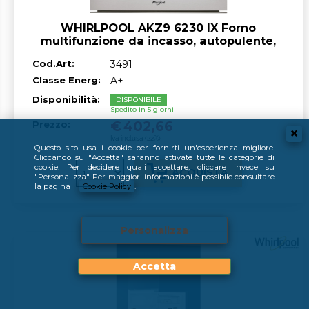
WHIRLPOOL AKZ9 6230 IX Forno
multifunzione da incasso, autopulente,
inox, A+ 73 lt
Cod.Art:
3491
Classe Energ:
A+
Disponibilità:
DISPONIBILE
Spedito in 5 giorni
€
402,66
Prezzo:
Iva inclusa (22%)
Questo sito usa i cookie per fornirti un'esperienza migliore.
Cliccando su "Accetta" saranno attivate tutte le categorie di
cookie. Per decidere quali accettare, cliccare invece su
"Personalizza". Per maggiori informazioni è possibile consultare
la pagina
Cookie Policy
.
Personalizza
Accetta