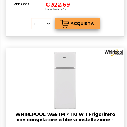
€
322,69
Prezzo:
Iva inclusa (22%)
WHIRLPOOL W55TM 4110 W 1 Frigorifero
con congelatore a libera installazione -
cm. 54 h 144 - lt. 212 – bianco