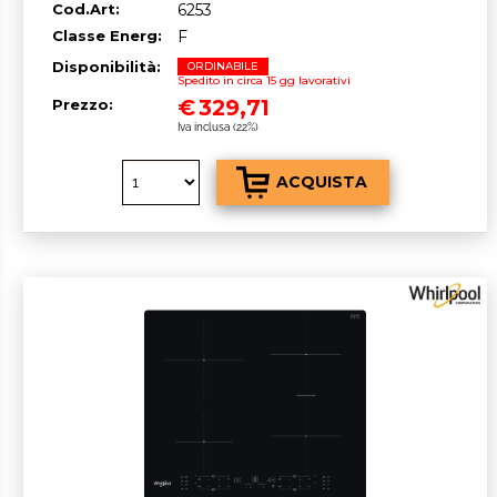
Cod.Art:
6253
Classe Energ:
F
Disponibilità:
ORDINABILE
Spedito in circa 15 gg lavorativi
€
329,71
Prezzo:
Iva inclusa (22%)