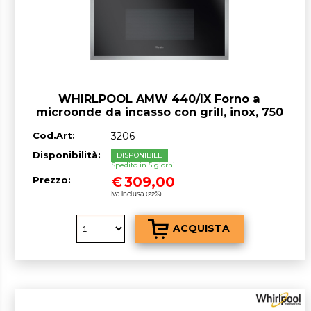
WHIRLPOOL AMW 440/IX Forno a
microonde da incasso con grill, inox, 750
W 22 lt
Cod.Art:
3206
Disponibilità:
DISPONIBILE
Spedito in 5 giorni
€
309,00
Prezzo:
Iva inclusa (22%)