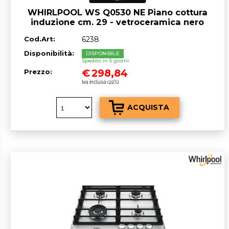
WHIRLPOOL WS Q0530 NE Piano cottura
induzione cm. 29 - vetroceramica nero
Cod.Art:
6238
Disponibilità:
DISPONIBILE
Spedito in 5 giorni
€
298,84
Prezzo:
Iva inclusa (22%)