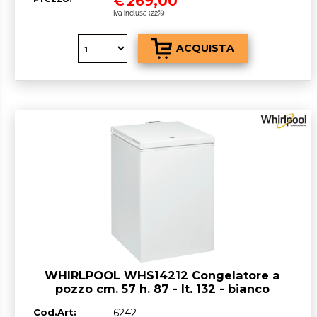
€
269,00
Iva inclusa (22%)
WHIRLPOOL WHS14212 Congelatore a
pozzo cm. 57 h. 87 - lt. 132 - bianco
Cod.Art:
6242