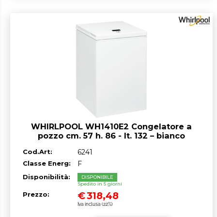
WHIRLPOOL WH1410E2 Congelatore a
pozzo cm. 57 h. 86 - lt. 132 – bianco
Cod.Art:
6241
Classe Energ:
F
Disponibilità:
DISPONIBILE
Spedito in 5 giorni
€
318,48
Prezzo:
Iva inclusa (22%)